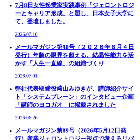
7月8日女性起業家実践事例「ジェロントロジ
ーとキャリア形成」と題し、日本女子大学に
て、登壇しました。
2026.07.10
メールマガジン第90号（２０２６年６月４日
発行）年齢の限界を超える。結晶性能力を活
かす「人生一直線」の組織づくり
2026.07.01
弊社代表取締役﨑山みゆきが、講師紹介サイ
ト「システムブレーン」のインタビュー企画
「講師のヨコガオ」に掲載されました
2026.06.26
メールマガジン第89号（2026年5月12日発
行）産業ジェロントロジー視点で考えるリバ