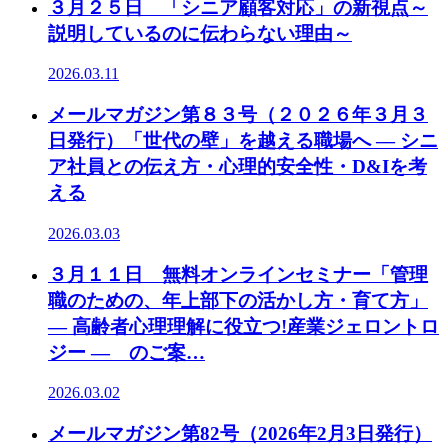
３月２５日 「シニア顧客対応」の新視点～
説明しているのに伝わらない理由～
2026.03.11
メールマガジン第８３号（２０２６年３月３
日発行）「世代の壁」を越える職場へ ― シニ
ア社員との伝え方・心理的安全性・D&Iを考
える
2026.03.03
３月１１日 無料オンラインセミナー「管理
職のための、年上部下の活かし方・育て方」
― 高齢者心理理解に役立つ!産業ジェロントロ
ジー ― のご案…
2026.03.02
メールマガジン第82号（2026年2月3日発行）