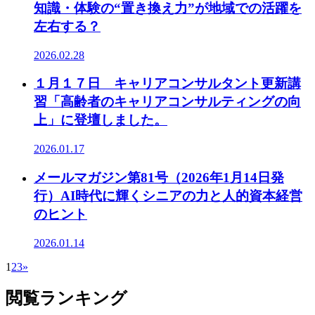
知識・体験の“置き換え力”が地域での活躍を
左右する？
2026.02.28
１月１７日 キャリアコンサルタント更新講
習「高齢者のキャリアコンサルティングの向
上」に登壇しました。
2026.01.17
メールマガジン第81号（2026年1月14日発
行）AI時代に輝くシニアの力と人的資本経営
のヒント
2026.01.14
1
2
3
»
閲覧ランキング