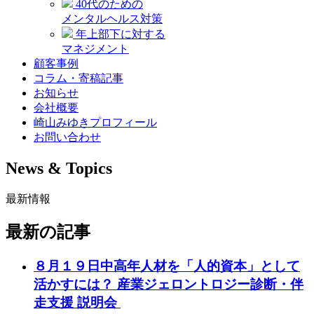
40代のための
メンタルヘルス対策
年上部下に対する
マネジメント
顧客事例
コラム・寄稿記事
お知らせ
会社概要
崎山みゆきプロフィール
お問い合わせ
News & Topics
最新情報
最新の記事
８月１９日中高年人材を「人的資本」として
活かすには？ 産業ジェロントロジー診断・伴
走支援 説明会