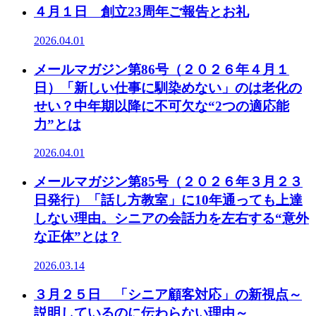
４月１日 創立23周年ご報告とお礼
2026.04.01
メールマガジン第86号（２０２６年４月１
日）「新しい仕事に馴染めない」のは老化の
せい？中年期以降に不可欠な“2つの適応能
力”とは
2026.04.01
メールマガジン第85号（２０２６年３月２３
日発行）「話し方教室」に10年通っても上達
しない理由。シニアの会話力を左右する“意外
な正体”とは？
2026.03.14
３月２５日 「シニア顧客対応」の新視点～
説明しているのに伝わらない理由～