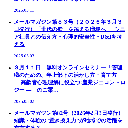
2026.03.11
メールマガジン第８３号（２０２６年３月３
日発行）「世代の壁」を越える職場へ ― シニ
ア社員との伝え方・心理的安全性・D&Iを考
える
2026.03.03
３月１１日 無料オンラインセミナー「管理
職のための、年上部下の活かし方・育て方」
― 高齢者心理理解に役立つ!産業ジェロントロ
ジー ― のご案…
2026.03.02
メールマガジン第82号（2026年2月3日発行）
知識・体験の“置き換え力”が地域での活躍を
左右する？