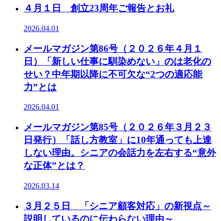
４月１日 創立23周年ご報告とお礼
2026.04.01
メールマガジン第86号（２０２６年４月１
日）「新しい仕事に馴染めない」のは老化の
せい？中年期以降に不可欠な“2つの適応能
力”とは
2026.04.01
メールマガジン第85号（２０２６年３月２３
日発行）「話し方教室」に10年通っても上達
しない理由。シニアの会話力を左右する“意外
な正体”とは？
2026.03.14
３月２５日 「シニア顧客対応」の新視点～
説明しているのに伝わらない理由～