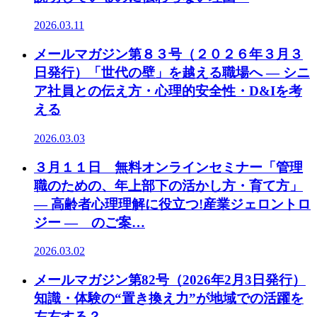
2026.03.11
メールマガジン第８３号（２０２６年３月３
日発行）「世代の壁」を越える職場へ ― シニ
ア社員との伝え方・心理的安全性・D&Iを考
える
2026.03.03
３月１１日 無料オンラインセミナー「管理
職のための、年上部下の活かし方・育て方」
― 高齢者心理理解に役立つ!産業ジェロントロ
ジー ― のご案…
2026.03.02
メールマガジン第82号（2026年2月3日発行）
知識・体験の“置き換え力”が地域での活躍を
左右する？