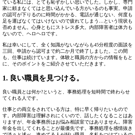
ている私には、とても恥ずかしい思いでした。しかし、専門
家に頼まなくてはと思い込んでいる方がいるのも事実。申請
の認可が下りるのに時間がかかる、電話が通じない、何度も
足を運ばなくてはいけないので疲れてしまう…という現状も
否めません。心身ともにストレス多大。内部障害者は体力も
ないので、ヘロヘロです。
私は幸いにして、全く知識がないながらも45分程度の面談を
三回、申請から認可まで約二か月で終了しました。この間
も、仕事は続けています。体験と職員の方からの情報をもと
に、そのポイントをご紹介させていただきます。
1. 良い職員を見つける。
良い職員とは何か?というと、事務処理を短時間で終わらせ
てくれる人です。
仕事との両立をされている方は、特に早く帰りたいもので
す。内部障害は理解されにくいので、話したくなることはあ
りますが、年金事務所はお悩み相談室ではありません。障害
年金を出してくれることが最優先です。事務処理を感情抜き
で淡々と述べ、進めてる人が好い職員。名札をつけているの