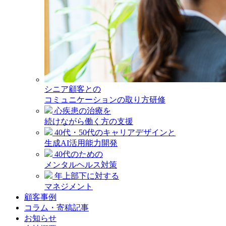
シニア顧客との
コミュニケーションの取り方研修
心疾患の治療を
続けながら働く方の支援
40代・50代のキャリアデザインと
生成AI活用能力開発
40代のための
メンタルヘルス対策
年上部下に対する
マネジメント
顧客事例
コラム・寄稿記事
お知らせ