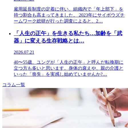
雇用延長制度の定着に伴い、組織内で「年上部下」を
持つ割合も高まってきました。 2023年にサイボウズチ
ームワーク総研が行った調査によると、2…
「人生の正午」を生きる私たち…加齢を「武
器」に変える生存戦略とは…
2026.07.21
40〜55歳、ユングが「人生の正午」と呼んだ転換期に
立つ方も多いと思います。身体の衰えや、親の介護と
いった「喪失」を実感し始めていませんか?…
コラム一覧