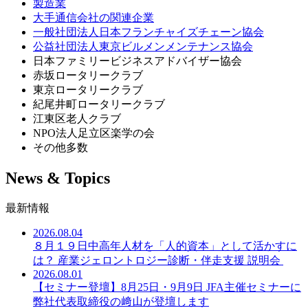
製造業
大手通信会社の関連企業
一般社団法人日本フランチャイズチェーン協会
公益社団法人東京ビルメンメンテナンス協会
日本ファミリービジネスアドバイザー協会
赤坂ロータリークラブ
東京ロータリークラブ
紀尾井町ロータリークラブ
江東区老人クラブ
NPO法人足立区楽学の会
その他多数
News & Topics
最新情報
2026.08.04
８月１９日中高年人材を「人的資本」として活かすに
は？ 産業ジェロントロジー診断・伴走支援 説明会
2026.08.01
【セミナー登壇】8月25日・9月9日 JFA主催セミナーに
弊社代表取締役の﨑山が登壇します