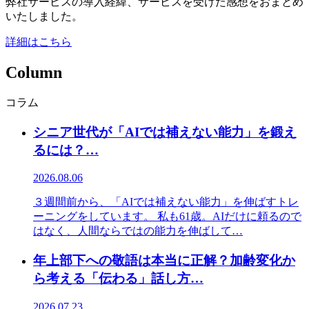
弊社サービスの導入経緯、サービスを受けた感想をおまとめ
いたしました。
詳細はこちら
Column
コラム
シニア世代が「AIでは補えない能力」を鍛え
るには？…
2026.08.06
３週間前から、「AIでは補えない能力」を伸ばすトレ
ーニングをしています。 私も61歳。AIだけに頼るので
はなく、人間ならではの能力を伸ばして…
年上部下への敬語は本当に正解？加齢変化か
ら考える「伝わる」話し方…
2026.07.23