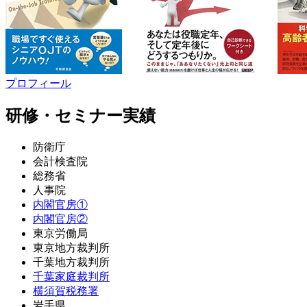
プロフィール
研修・セミナー実績
防衛庁
会計検査院
総務省
人事院
内閣官房①
内閣官房②
東京労働局
東京地方裁判所
千葉地方裁判所
千葉家庭裁判所
横須賀税務署
岩手県