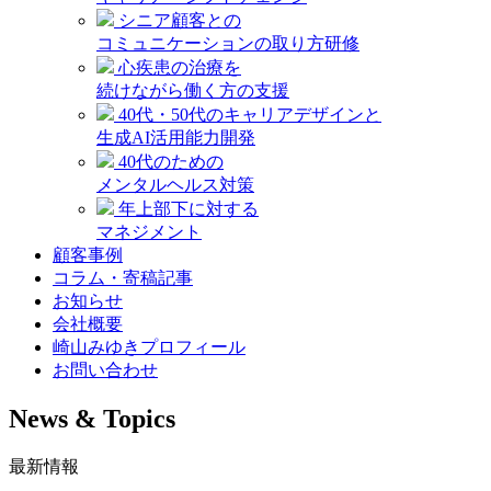
シニア顧客との
コミュニケーションの取り方研修
心疾患の治療を
続けながら働く方の支援
40代・50代のキャリアデザインと
生成AI活用能力開発
40代のための
メンタルヘルス対策
年上部下に対する
マネジメント
顧客事例
コラム・寄稿記事
お知らせ
会社概要
崎山みゆきプロフィール
お問い合わせ
News & Topics
最新情報