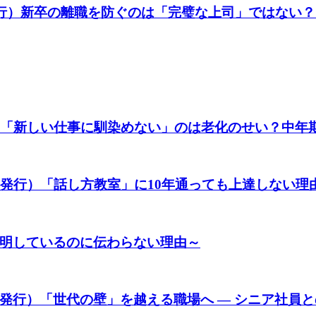
発行）新卒の離職を防ぐのは「完璧な上司」ではない？
）「新しい仕事に馴染めない」のは老化のせい？中年期
日発行）「話し方教室」に10年通っても上達しない理
明しているのに伝わらない理由～
発行）「世代の壁」を越える職場へ ― シニア社員と