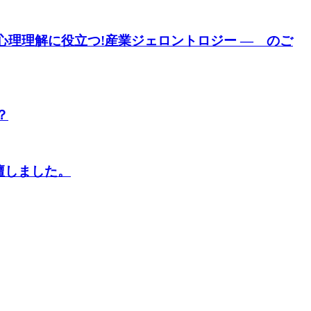
理理解に役立つ!産業ジェロントロジー ― のご
？
壇しました。