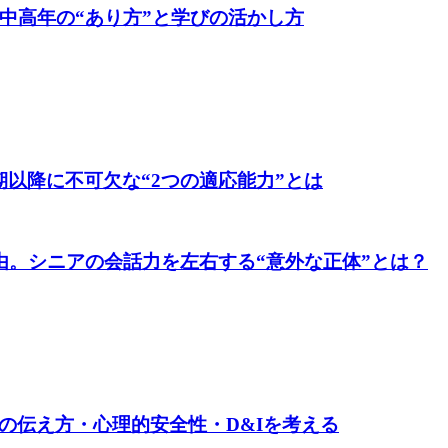
中高年の“あり方”と学びの活かし方
以降に不可欠な“2つの適応能力”とは
由。シニアの会話力を左右する“意外な正体”とは？
の伝え方・心理的安全性・D&Iを考える